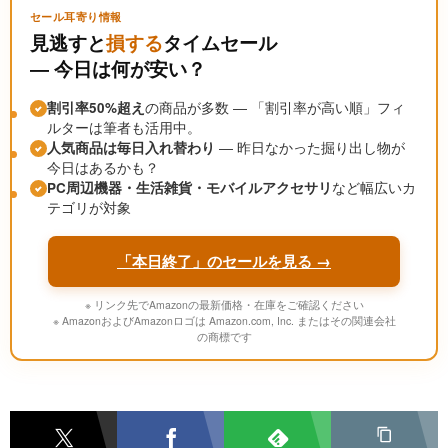
セール耳寄り情報
見逃すと
損する
タイムセール
― 今日は何が安い？
割引率50%超え
の商品が多数 ― 「割引率が高い順」フィ
ルターは筆者も活用中。
人気商品は毎日入れ替わり
― 昨日なかった掘り出し物が
今日はあるかも？
PC周辺機器・生活雑貨・モバイルアクセサリ
など幅広いカ
テゴリが対象
「本日終了」のセールを見る →
※ リンク先でAmazonの最新価格・在庫をご確認ください
※ AmazonおよびAmazonロゴは Amazon.com, Inc. またはその関連会社
の商標です