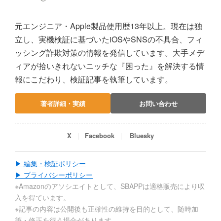
元エンジニア・Apple製品使用歴13年以上。現在は独
立し、実機検証に基づいたiOSやSNSの不具合、フィ
ッシング詐欺対策の情報を発信しています。大手メデ
ィアが拾いきれないニッチな『困った』を解決する情
報にこだわり、検証記事を執筆しています。
著者詳細・実績
お問い合わせ
X
Facebook
Bluesky
▶ 編集・検証ポリシー
▶ プライバシーポリシー
※Amazonのアソシエイトとして、SBAPPは適格販売により収
入を得ています。
※記事の内容は公開後も正確性の維持を目的として、随時加
筆・修正を行う場合があります。