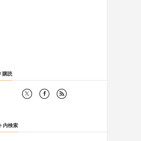
/ 購読
ト内検索