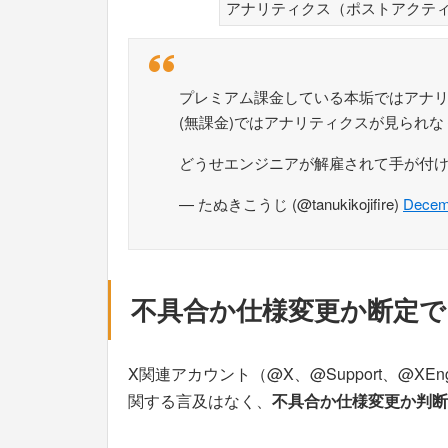
アナリティクス（ポストアクテ
プレミアム課金している本垢ではアナ
(無課金)ではアナリティクスが見られ
どうせエンジニアが解雇されて手が付
— たぬきこうじ (@tanukikojifire)
Decem
不具合か仕様変更か断定で
X関連アカウント（@X、@Support、@XE
関する言及はなく、
不具合か仕様変更か判断