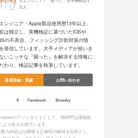
元エンジニア / 「困った」を実機検証す
る人
エンジニア・Apple製品使用歴13年以上。
在は独立し、実機検証に基づいたiOSや
NSの不具合、フィッシング詐欺対策の情
を発信しています。大手メディアが拾いき
ないニッチな『困った』を解決する情報に
だわり、検証記事を執筆しています。
著者詳細・実績
お問い合わせ
X
Facebook
Bluesky
Amazonのアソシエイトとして、SBAPPは適格販
により収入を得ています。
記事の内容は公開後も正確性の維持を目的とし