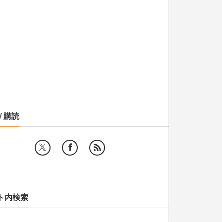
/ 購読
ト内検索