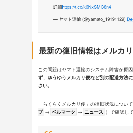
詳細
https://t.co/k6NxSMC8n4
— ヤマト運輸 (@yamato_19191129)
De
最新の復旧情報はメルカ
この問題はヤマト運輸のシステム障害が原因
ず、ゆうゆうメルカリ便など別の配送方法に
さい。
「らくらくメルカリ便」の復旧状況について
ブ
→
ベルマーク
→
ニュース
）で確認し