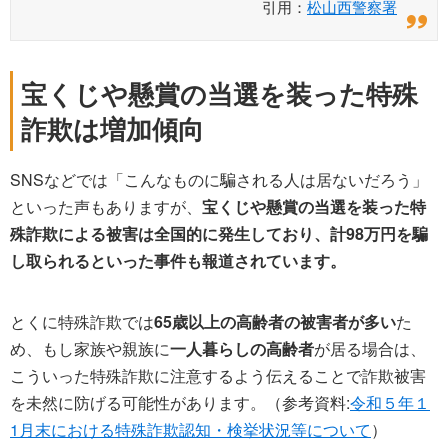
引用：
松山西警察署
宝くじや懸賞の当選を装った特殊
詐欺は増加傾向
SNSなどでは「こんなものに騙される人は居ないだろう」
といった声もありますが、
宝くじや懸賞の当選を装った特
殊詐欺による被害は全国的に発生しており、計98万円を騙
し取られるといった事件も報道されています。
とくに特殊詐欺では
65歳以上の高齢者の被害者が多い
た
め、もし家族や親族に
一人暮らしの高齢者
が居る場合は、
こういった特殊詐欺に注意するよう伝えることで詐欺被害
を未然に防げる可能性があります。（参考資料:
令和５年１
1月末における特殊詐欺認知・検挙状況等について
）