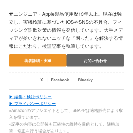
元エンジニア・Apple製品使用歴13年以上。現在は独
立し、実機検証に基づいたiOSやSNSの不具合、フィ
ッシング詐欺対策の情報を発信しています。大手メデ
ィアが拾いきれないニッチな『困った』を解決する情
報にこだわり、検証記事を執筆しています。
著者詳細・実績
お問い合わせ
X
Facebook
Bluesky
▶ 編集・検証ポリシー
▶ プライバシーポリシー
※Amazonのアソシエイトとして、SBAPPは適格販売により収
入を得ています。
※記事の内容は公開後も正確性の維持を目的として、随時加
筆・修正を行う場合があります。