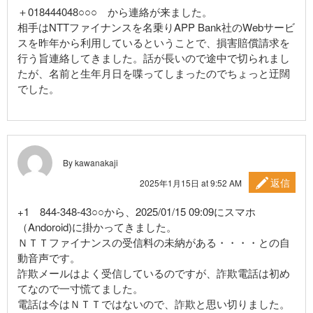
＋018444048○○○ から連絡が来ました。
相手はNTTファイナンスを名乗りAPP Bank社のWebサービ
スを昨年から利用しているということで、損害賠償請求を
行う旨連絡してきました。話が長いので途中で切られまし
たが、名前と生年月日を喋ってしまったのでちょっと迂闊
でした。
By kawanakaji
返信
2025年1月15日 at 9:52 AM
+1 844-348-43○○から、2025/01/15 09:09にスマホ
（Andoroid)に掛かってきました。
ＮＴＴファイナンスの受信料の未納がある・・・・との自
動音声です。
詐欺メールはよく受信しているのですが、詐欺電話は初め
てなので一寸慌てました。
電話は今はＮＴＴではないので、詐欺と思い切りました。