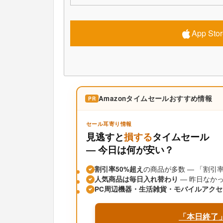
App S
Amazonタイムセールおすすめ情報
PR
セール耳寄り情報
見逃すと
損する
タイムセール
― 今日は何が安い？
割引率50%超え
の商品が多数 ― 「割
人気商品は毎日入れ替わり
― 昨日なか
PC周辺機器・生活雑貨・モバイルアクセ
「本日終了