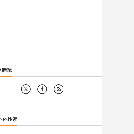
/ 購読
ト内検索