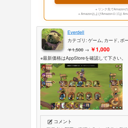
※ リンク先でAmaz
※ AmazonおよびAmazonロゴは A
Everdell
カテゴリ: ゲーム, カード, ボ
￥1,000
￥1,500
→
※最新価格はAppStoreを確認して下さい。
コメント