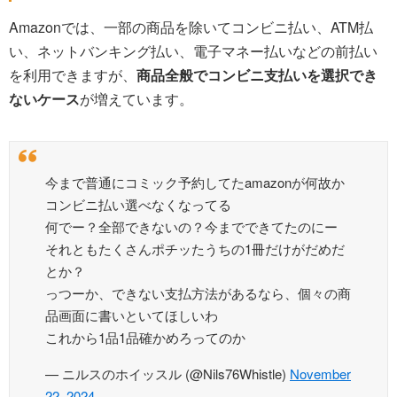
Amazonでは、一部の商品を除いてコンビニ払い、ATM払
い、ネットバンキング払い、電子マネー払いなどの前払い
を利用できますが、
商品全般でコンビニ支払いを選択でき
ないケース
が増えています。
今まで普通にコミック予約してたamazonが何故か
コンビニ払い選べなくなってる
何でー？全部できないの？今までできてたのにー
それともたくさんポチッたうちの1冊だけがだめだ
とか？
っつーか、できない支払方法があるなら、個々の商
品画面に書いといてほしいわ
これから1品1品確かめろってのか
— ニルスのホイッスル (@Nils76Whistle)
November
22, 2024