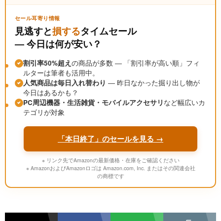
セール耳寄り情報
見逃すと
損する
タイムセール
― 今日は何が安い？
割引率50%超え
の商品が多数 ― 「割引率が高い順」フィ
ルターは筆者も活用中。
人気商品は毎日入れ替わり
― 昨日なかった掘り出し物が
今日はあるかも？
PC周辺機器・生活雑貨・モバイルアクセサリ
など幅広いカ
テゴリが対象
「本日終了」のセールを見る →
※ リンク先でAmazonの最新価格・在庫をご確認ください
※ AmazonおよびAmazonロゴは Amazon.com, Inc. またはその関連会社
の商標です