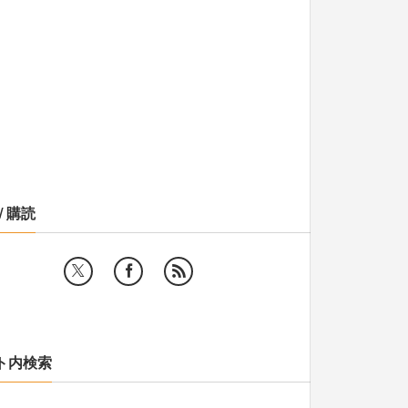
/ 購読
ト内検索