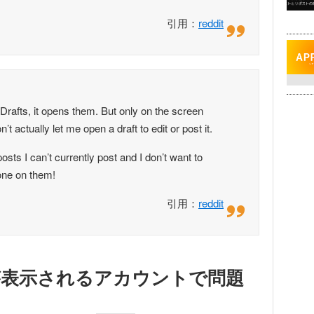
引用：
reddit
rafts, it opens them. But only on the screen
t actually let me open a draft to edit or post it.
osts I can’t currently post and I don’t want to
done on them!
引用：
reddit
が表示されるアカウントで問題