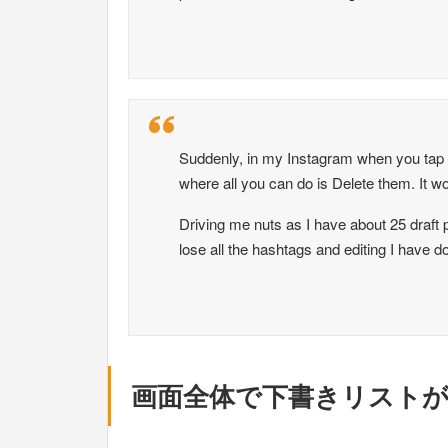
Suddenly, in my Instagram when you tap D
where all you can do is Delete them. It won’
Driving me nuts as I have about 25 draft p
lose all the hashtags and editing I have 
画面全体で下書きリスト