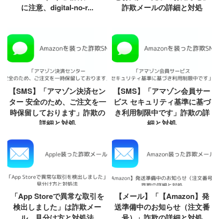
に注意、digital-no-r...
詐欺メールの詳細と対処
【SMS】「アマゾン決済セン
【SMS】「アマゾン会員サー
ター 安全のため、ご注文を一
ビス セキュリティ基準に基づ
時保留しております」詐欺の
き利用制限中です」詐欺の詳
詳細と対処
細と対処
「App Storeで異常な取引を
【メール】「【Amazon】発
検出しました」は詐欺メー
送準備中のお知らせ（注文番
ル、見分け方と対処法
号）」詐欺の詳細と対処