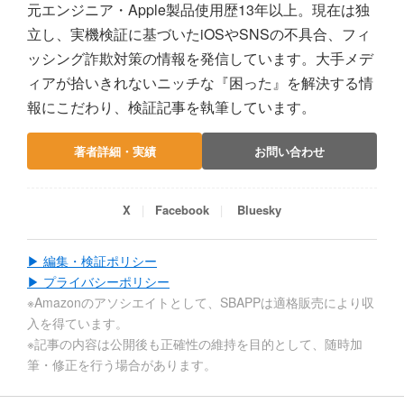
元エンジニア・Apple製品使用歴13年以上。現在は独
立し、実機検証に基づいたiOSやSNSの不具合、フィ
ッシング詐欺対策の情報を発信しています。大手メデ
ィアが拾いきれないニッチな『困った』を解決する情
報にこだわり、検証記事を執筆しています。
著者詳細・実績
お問い合わせ
X
Facebook
Bluesky
▶ 編集・検証ポリシー
▶ プライバシーポリシー
※Amazonのアソシエイトとして、SBAPPは適格販売により収
入を得ています。
※記事の内容は公開後も正確性の維持を目的として、随時加
筆・修正を行う場合があります。