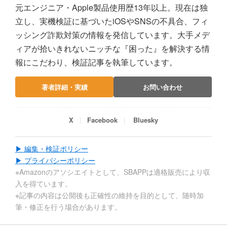
元エンジニア・Apple製品使用歴13年以上。現在は独
立し、実機検証に基づいたiOSやSNSの不具合、フィ
ッシング詐欺対策の情報を発信しています。大手メデ
ィアが拾いきれないニッチな『困った』を解決する情
報にこだわり、検証記事を執筆しています。
著者詳細・実績
お問い合わせ
X
Facebook
Bluesky
▶ 編集・検証ポリシー
▶ プライバシーポリシー
※Amazonのアソシエイトとして、SBAPPは適格販売により収
入を得ています。
※記事の内容は公開後も正確性の維持を目的として、随時加
筆・修正を行う場合があります。