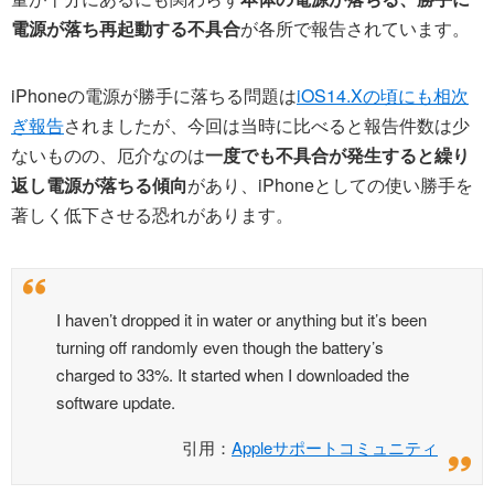
電源が落ち再起動する不具合
が各所で報告されています。
iPhoneの電源が勝手に落ちる問題は
iOS14.Xの頃にも相次
ぎ報告
されましたが、今回は当時に比べると報告件数は少
ないものの、厄介なのは
一度でも不具合が発生すると繰り
返し電源が落ちる傾向
があり、iPhoneとしての使い勝手を
著しく低下させる恐れがあります。
I haven’t dropped it in water or anything but it’s been
turning off randomly even though the battery’s
charged to 33%. It started when I downloaded the
software update.
引用：
Appleサポートコミュニティ