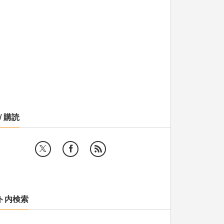
/ 購読
ト内検索