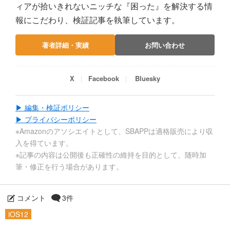
ィアが拾いきれないニッチな『困った』を解決する情
報にこだわり、検証記事を執筆しています。
著者詳細・実績
お問い合わせ
X
Facebook
Bluesky
▶ 編集・検証ポリシー
▶ プライバシーポリシー
※Amazonのアソシエイトとして、SBAPPは適格販売により収
入を得ています。
※記事の内容は公開後も正確性の維持を目的として、随時加
筆・修正を行う場合があります。
コメント
3件
iOS12