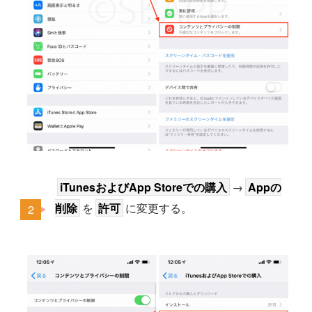
iTunesおよびApp Storeでの購入
→
Appの
削除
を
許可
に変更する。