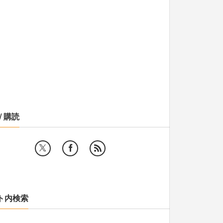
/ 購読
ト内検索