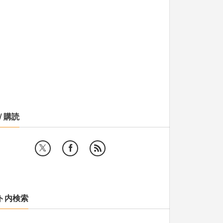
/ 購読
ト内検索