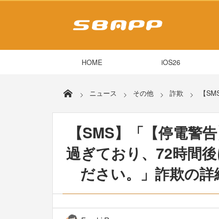
HOME
iOS26
ニュース
その他
詐欺
【SM
【SMS】「【停電警
過ぎており、72時間
ださい。」詐欺の詳細