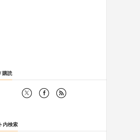
/ 購読
ト内検索