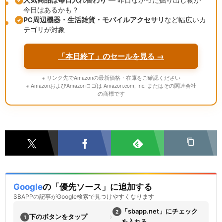
今日はあるかも？
PC周辺機器・生活雑貨・モバイルアクセサリ
など幅広いカ
テゴリが対象
「本日終了」のセールを見る →
※ リンク先でAmazonの最新価格・在庫をご確認ください
※ AmazonおよびAmazonロゴは Amazon.com, Inc. またはその関連会社
の商標です
Google
の「優先ソース」に追加する
SBAPPの記事がGoogle検索で見つけやすくなります
「sbapp.net」にチェック
2
›
下のボタンをタップ
1
を入れる