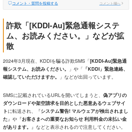
コメント・質問を投稿する
コメント欄へ
詐欺「[KDDI-Au]緊急通報システ
ム、お読みください。」などが拡
散
2024年3月現在、KDDIを騙る詐欺SMS「
[KDDI-Au]緊急通
報システム、お読みください。
」や「
「KDDI」緊急連絡、
確認していただけますか。
」などが出回っています。
SMSに記載されているURLを開いてしまうと、
偽アプリの
ダウンロードや架空請求を目的とした悪意あるウェブサイ
ト
に転送され、『
システム警告! マルウェアが検出されまし
た
』や『
お客さまへの重要なお知らせ 利用料金の未払い金
があります。
』などと表示されるので注意してください。