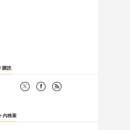
/ 購読
ト内検索