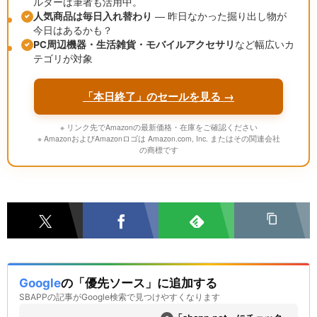
ルターは筆者も活用中。
人気商品は毎日入れ替わり
― 昨日なかった掘り出し物が
今日はあるかも？
PC周辺機器・生活雑貨・モバイルアクセサリ
など幅広いカ
テゴリが対象
「本日終了」のセールを見る →
※ リンク先でAmazonの最新価格・在庫をご確認ください
※ AmazonおよびAmazonロゴは Amazon.com, Inc. またはその関連会社
の商標です
Google
の「優先ソース」に追加する
SBAPPの記事がGoogle検索で見つけやすくなります