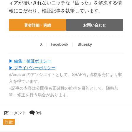
ィアが拾いきれないニッチな『困った』を解決する情
報にこだわり、検証記事を執筆しています。
著者詳細・実績
お問い合わせ
X
Facebook
Bluesky
▶ 編集・検証ポリシー
▶ プライバシーポリシー
※Amazonのアソシエイトとして、SBAPPは適格販売により収
入を得ています。
※記事の内容は公開後も正確性の維持を目的として、随時加
筆・修正を行う場合があります。
コメント
0件
詐欺