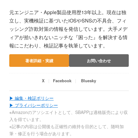
元エンジニア・Apple製品使用歴13年以上。現在は独
立し、実機検証に基づいたiOSやSNSの不具合、フィ
ッシング詐欺対策の情報を発信しています。大手メデ
ィアが拾いきれないニッチな『困った』を解決する情
報にこだわり、検証記事を執筆しています。
著者詳細・実績
お問い合わせ
X
Facebook
Bluesky
▶ 編集・検証ポリシー
▶ プライバシーポリシー
※Amazonのアソシエイトとして、SBAPPは適格販売により収
入を得ています。
※記事の内容は公開後も正確性の維持を目的として、随時加
筆・修正を行う場合があります。