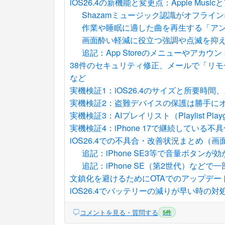
iOS26.4の新機能と変更点：Apple Mus
Shazamミュージック認識がオフライ
作業や睡眠に適した曲を再生する「ア
画面酔い軽減に役立つ強調や点滅を抑
追記：App Storeのメニューやアカウ
38件のセキュリティ修正、メールで「リ
など
実機検証1：iOS26.4のサイズと所要時
実機検証2：盗難デバイスの保護は勝手に
実機検証3：AIプレイリスト（Playlist Pl
実機検証4：iPhone 17で継続している不
iOS26.4での不具合・改善状況まとめ（
追記：iPhone SE3等で音量ボタンが
追記：iPhone SE（第2世代）など
文鎮化を避けるためにOTAでのアップデー
iOS26.4でバッテリーの減りが早い時の対
コメントを見る・質問する
5件