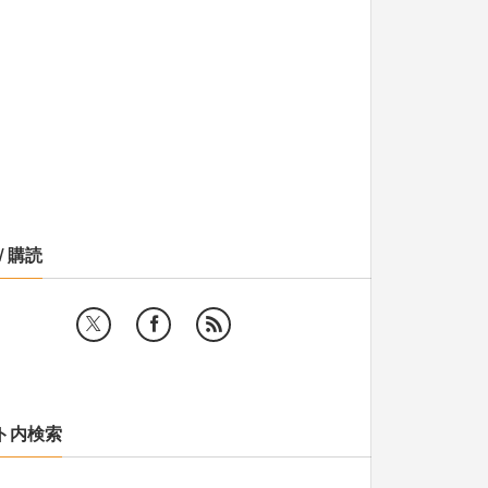
/ 購読
ト内検索