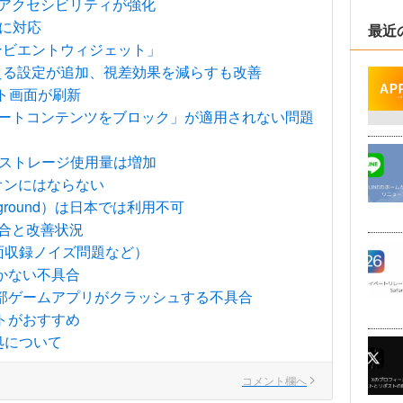
icとアクセシビリティが強化
ンに対応
最近
ンビエントウィジェット」
える設定が追加、視差効果を減らすも改善
ント画面が刷新
モートコンテンツをブロック」が適用されない問題
間、ストレージ使用量は増加
オンにはならない
ayground）は日本では利用不可
具合と改善状況
画面収録ノイズ問題など）
効かない不具合
で一部ゲームアプリがクラッシュする不具合
トがおすすめ
処について
コメント欄へ