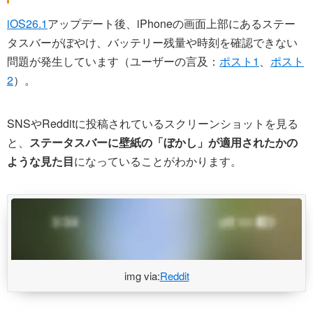
iOS26.1
アップデート後、iPhoneの画面上部にあるステー
タスバーがぼやけ、バッテリー残量や時刻を確認できない
問題が発生しています（ユーザーの言及：
ポスト1
、
ポスト
2
）。
SNSやRedditに投稿されているスクリーンショットを見る
と、
ステータスバーに壁紙の「ぼかし」が適用されたかの
ような見た目
になっていることがわかります。
img via:
Reddit