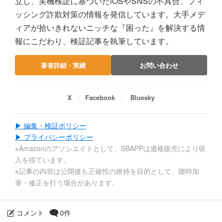
立し、実機検証に基づいたiOSやSNSの不具合、フィ
ッシング詐欺対策の情報を発信しています。大手メデ
ィアが拾いきれないニッチな『困った』を解決する情
報にこだわり、検証記事を執筆しています。
著者詳細・実績
お問い合わせ
X
Facebook
Bluesky
▶ 編集・検証ポリシー
▶ プライバシーポリシー
※Amazonのアソシエイトとして、SBAPPは適格販売により収
入を得ています。
※記事の内容は公開後も正確性の維持を目的として、随時加
筆・修正を行う場合があります。
コメント
0件