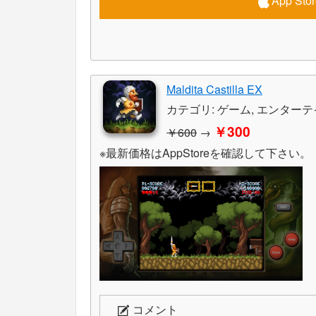
App S
Maldita Castilla EX
カテゴリ: ゲーム, エンター
￥300
￥600
→
※最新価格はAppStoreを確認して下さい。
コメント