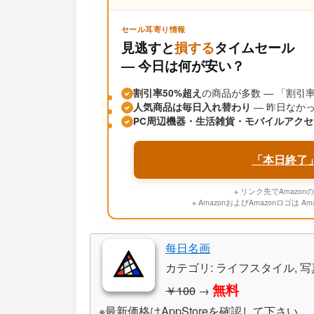
セール耳寄り情報
見逃すと
損する
タイムセール
― 今日は何が安い？
割引率50%超え
の商品が多数 ― 「割
人気商品は毎日入れ替わり
― 昨日なか
PC周辺機器・生活雑貨・モバイルアクセ
「本日終了
※ リンク先でAmaz
※ AmazonおよびAmazonロゴは A
每日名画
カテゴリ: ライフスタイル, 
無料
￥100
→
※最新価格はAppStoreを確認して下さい。