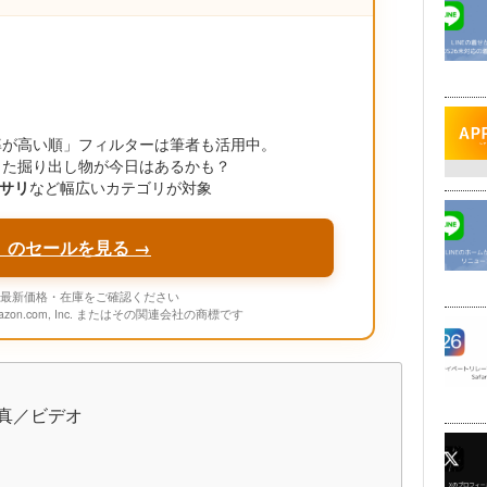
引率が高い順」フィルターは筆者も活用中。
った掘り出し物が今日はあるかも？
サリ
など幅広いカテゴリが対象
」のセールを見る →
onの最新価格・在庫をご確認ください
mazon.com, Inc. またはその関連会社の商標です
写真／ビデオ