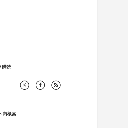
/ 購読
ト内検索