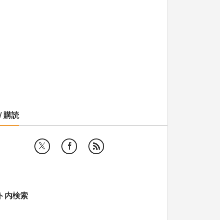
/ 購読
ト内検索