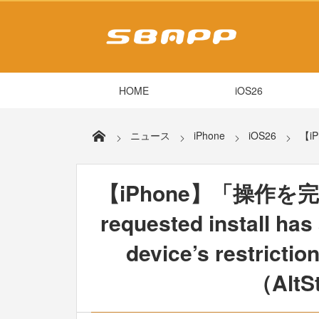
HOME
iOS26
ニュース
iPhone
iOS26
【iP
【iPhone】「操作を
requested install has 
device’s restr
（AltS