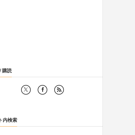
/ 購読
ト内検索