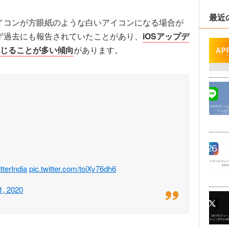
最近
のアイコンが方眼紙のような白いアイコンになる場合が
限らず過去にも報告されていたことがあり、
iOSアップデ
じることが多い傾向
があります。
terIndia
pic.twitter.com/toiXy76dh6
1, 2020