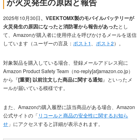
が火災発生の原因と報告
2025年10月30日
、VEEKTOMX製のモバイルバッテリーが
火災発生の原因になったと消防署から報告があった
とし
て、Amazonが購入者に使用停止を呼びかけるメールを送信
しています（ユーザーの言及：
ポスト1
、
ポスト2
）。
対象製品を購入している場合、登録メールアドレス宛に
Amazon Product Safety Team（no-reply[at]amazon.co.jp）
から『
[重要] 以前注文した商品に関する通知
』といったメ
ールが届いている模様です。
また、Amazonの購入履歴に該当商品がある場合、Amazon
公式サイトの「
リコールと商品の安全性に関するお知ら
せ
」にアクセスすると詳細が表示されます。