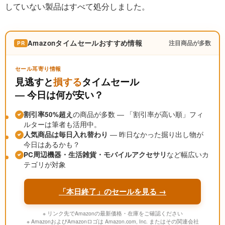
していない製品はすべて処分しました。
Amazonタイムセールおすすめ情報
注目商品が多数
PR
セール耳寄り情報
見逃すと
損する
タイムセール
― 今日は何が安い？
割引率50%超え
の商品が多数 ― 「割引率が高い順」フィ
ルターは筆者も活用中。
人気商品は毎日入れ替わり
― 昨日なかった掘り出し物が
今日はあるかも？
PC周辺機器・生活雑貨・モバイルアクセサリ
など幅広いカ
テゴリが対象
「本日終了」のセールを見る →
※ リンク先でAmazonの最新価格・在庫をご確認ください
※ AmazonおよびAmazonロゴは Amazon.com, Inc. またはその関連会社