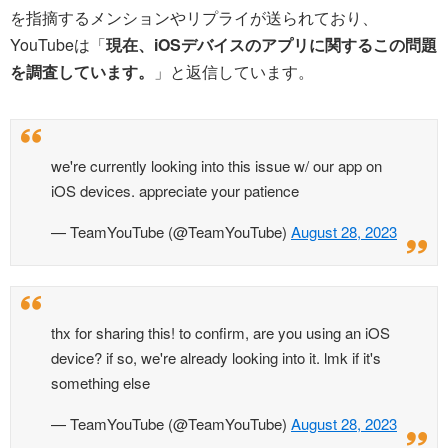
を指摘するメンションやリプライが送られており、
YouTubeは「
現在、iOSデバイスのアプリに関するこの問題
を調査しています。
」と返信しています。
we're currently looking into this issue w/ our app on
iOS devices. appreciate your patience
— TeamYouTube (@TeamYouTube)
August 28, 2023
thx for sharing this! to confirm, are you using an iOS
device? if so, we're already looking into it. lmk if it's
something else
— TeamYouTube (@TeamYouTube)
August 28, 2023