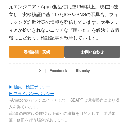
元エンジニア・Apple製品使用歴13年以上。現在は独
立し、実機検証に基づいたiOSやSNSの不具合、フィ
ッシング詐欺対策の情報を発信しています。大手メデ
ィアが拾いきれないニッチな『困った』を解決する情
報にこだわり、検証記事を執筆しています。
著者詳細・実績
お問い合わせ
X
Facebook
Bluesky
▶ 編集・検証ポリシー
▶ プライバシーポリシー
※Amazonのアソシエイトとして、SBAPPは適格販売により収
入を得ています。
※記事の内容は公開後も正確性の維持を目的として、随時加
筆・修正を行う場合があります。