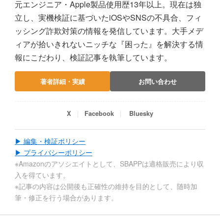
元エンジニア・Apple製品使用歴13年以上。現在は独
立し、実機検証に基づいたiOSやSNSの不具合、フィ
ッシング詐欺対策の情報を発信しています。大手メデ
ィアが拾いきれないニッチな『困った』を解決する情
報にこだわり、検証記事を執筆しています。
著者詳細・実績
お問い合わせ
X
Facebook
Bluesky
▶ 編集・検証ポリシー
▶ プライバシーポリシー
※Amazonのアソシエイトとして、SBAPPは適格販売により収
入を得ています。
※記事の内容は公開後も正確性の維持を目的として、随時加
筆・修正を行う場合があります。