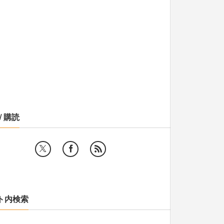
/ 購読
ト内検索