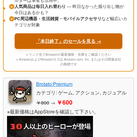
ルターは筆者も活用中。
人気商品は毎日入れ替わり
― 昨日なかった掘り出し物が
今日はあるかも？
PC周辺機器・生活雑貨・モバイルアクセサリ
など幅広いカ
テゴリが対象
「本日終了」のセールを見る →
※ リンク先でAmazonの最新価格・在庫をご確認ください
※ AmazonおよびAmazonロゴは Amazon.com, Inc. またはその関連会社
の商標です
Brotato:Premium
カテゴリ: ゲーム, アクション, カジュアル
￥600
￥800
→
※最新価格はAppStoreを確認して下さい。