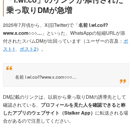
乗っ取りDMが急増
2025年7月頃から、X(旧Twitter)で「
名前 l.wl.co/l?
www.x.com○○○…
」といった、WhatsAppの短縮URLが添
付されたスパムDMが出回っています（ユーザーの言及：
ポ
スト1
、
ポスト2
）。
名前 l.wl.co/l?www.x.com○○○…
DM記載のリンクは、以前から乗っ取りDMの誘導先として
確認されている、
プロフィールを見た人を確認できると称
したアプリのウェブサイト（Stalker App）
に転送される場
合があるので注意してください。