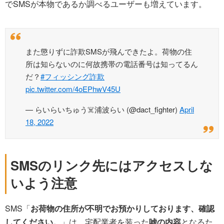
でSMSが本物であるか調べるユーザーも増えています。
また懲りずに詐欺SMSが飛んできたよ。荷物の住
所は知らないのに何故携帯の電話番号は知ってるん
だ？
#フィッシング詐欺
pic.twitter.com/4oEPhwV45U
— らいらいちゅう☠️浦波らい (@dact_fighter)
April
18, 2022
SMSのリンク先にはアクセスしな
いよう注意
SMS「
お荷物の住所が不明でお預かりしております、確認
してください。
」は、宅配業者を装った
嘘の内容
となるた