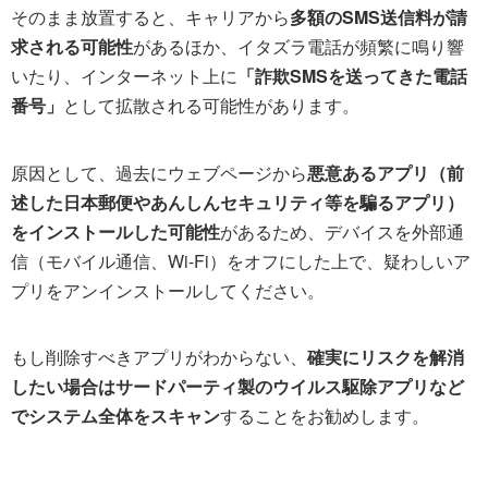
そのまま放置すると、キャリアから
多額のSMS送信料が請
求される可能性
があるほか、イタズラ電話が頻繁に鳴り響
いたり、インターネット上に
「詐欺SMSを送ってきた電話
番号」
として拡散される可能性があります。
原因として、過去にウェブページから
悪意あるアプリ（前
述した日本郵便やあんしんセキュリティ等を騙るアプリ）
をインストールした可能性
があるため、デバイスを外部通
信（モバイル通信、Wi-Fi）をオフにした上で、疑わしいア
プリをアンインストールしてください。
もし削除すべきアプリがわからない、
確実にリスクを解消
したい場合はサードパーティ製のウイルス駆除アプリなど
でシステム全体をスキャン
することをお勧めします。