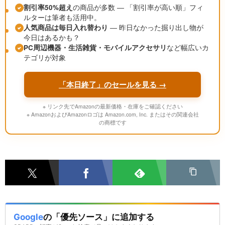
割引率50%超え
の商品が多数 ― 「割引率が高い順」フィ
ルターは筆者も活用中。
人気商品は毎日入れ替わり
― 昨日なかった掘り出し物が
今日はあるかも？
PC周辺機器・生活雑貨・モバイルアクセサリ
など幅広いカ
テゴリが対象
「本日終了」のセールを見る →
※ リンク先でAmazonの最新価格・在庫をご確認ください
※ AmazonおよびAmazonロゴは Amazon.com, Inc. またはその関連会社
の商標です
Google
の「優先ソース」に追加する