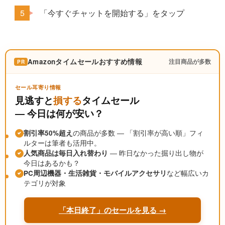
「今すぐチャットを開始する」をタップ
Amazonタイムセールおすすめ情報
注目商品が多数
PR
セール耳寄り情報
見逃すと
損する
タイムセール
― 今日は何が安い？
割引率50%超え
の商品が多数 ― 「割引率が高い順」フィ
ルターは筆者も活用中。
人気商品は毎日入れ替わり
― 昨日なかった掘り出し物が
今日はあるかも？
PC周辺機器・生活雑貨・モバイルアクセサリ
など幅広いカ
テゴリが対象
「本日終了」のセールを見る →