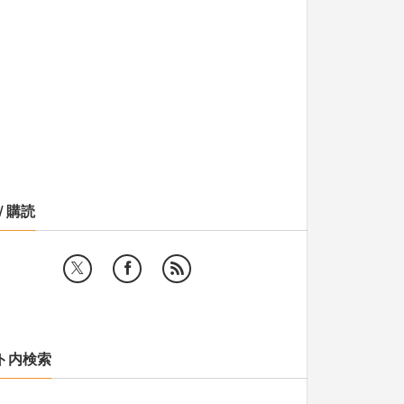
/ 購読
ト内検索