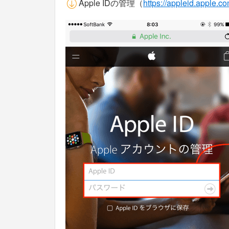
Apple IDの管理（
https://appleid.apple.co