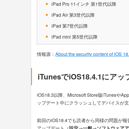
iPad Pro 11インチ 第1世代以降
iPad Air 第3世代以降
iPad 第7世代以降
iPad mini 第5世代以降
情報源：
About the security content of iOS 1
iTunesでiOS18.4.
iOS18.3以降、Microsoft Store版i
ップデート中にクラッシュしてデバイスが文
前回のiOS18.4でも読者から同様の問題が
アップデート（
設定
→
一般
→
ソフトウェアア