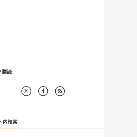
/ 購読
ト内検索