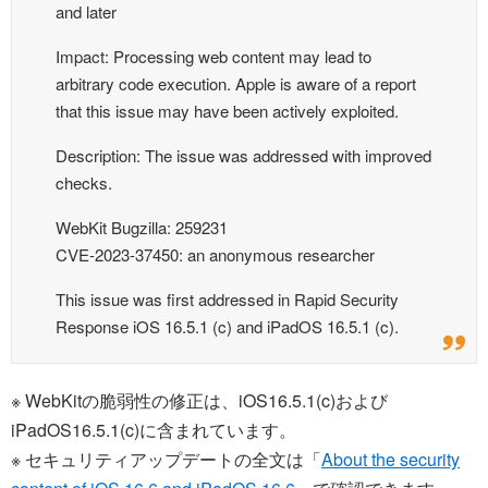
and later
Impact: Processing web content may lead to
arbitrary code execution. Apple is aware of a report
that this issue may have been actively exploited.
Description: The issue was addressed with improved
checks.
WebKit Bugzilla: 259231
CVE-2023-37450: an anonymous researcher
This issue was first addressed in Rapid Security
Response iOS 16.5.1 (c) and iPadOS 16.5.1 (c).
※ WebKitの脆弱性の修正は、iOS16.5.1(c)および
iPadOS16.5.1(c)に含まれています。
※ セキュリティアップデートの全文は「
About the security