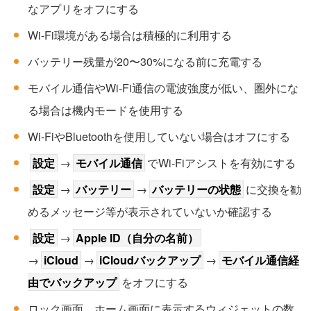
なアプリをオフにする
Wi-Fi環境がある場合は積極的に利用する
バッテリー残量が20〜30%になる前に充電する
モバイル通信やWi-Fi通信の電波強度が低い、圏外にな
る場合は機内モードを使用する
Wi-FiやBluetoothを使用していない場合はオフにする
設定
→
モバイル通信
でWi-Fiアシストを有効にする
設定
→
バッテリー
→
バッテリーの状態
に交換を勧
めるメッセージ等が表示されていないか確認する
設定
→
Apple ID（自分の名前）
→
iCloud
→
iCloudバックアップ
→
モバイル通信経
由でバックアップ
をオフにする
ロック画面、ホーム画面に表示するウィジェットの数