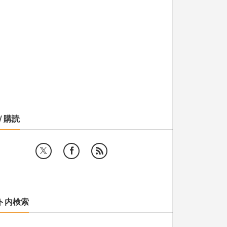
/ 購読
ト内検索