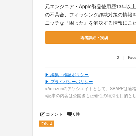
元エンジニア・Apple製品使用歴13年以
の不具合、フィッシング詐欺対策の情報
ニッチな『困った』を解決する情報にこ
著者詳細・実績
X
Fac
▶ 編集・検証ポリシー
▶ プライバシーポリシー
※Amazonのアソシエイトとして、SBAPPは
※記事の内容は公開後も正確性の維持を目的と
コメント
0件
iOS14