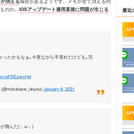
）が消える
場合があるようです。メモが全て消える問
ものの、
iOSアップデート適用直後に問題が生じる
最近
ゃ良かったかもなぁ｡今更ながら手遅れだけども｡完
.com/aFXEzaryHd
izukaze_ukyou)
January 6, 2021
が飛んだ(；ω；)