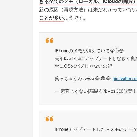
きる全てのメモ（ローカル、iCloudの両方
題の原因（再現方法）は未だわかっていない
ことが多い
ようです。
iPhoneのメモが消えていて😭✋😳
去年iOS14.3にアップデートしなき
全にOSのバグじゃないの??
笑っちゃうわ｡www😂😂😂
pic.twitter
— 素直じゃない|瑞風右京+αほぼ放置中 (@m
iPhoneアップデートしたらメモのデータ