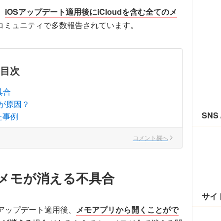
、
iOSアップデート適用後にiCloudを含む全てのメ
サポートコミュニティで多数報告されています。
目次
具合
敗が原因？
SNS 
た事例
コメント欄へ
にメモが消える不具合
サイ
3アップデート適用後、
メモアプリから開くことがで