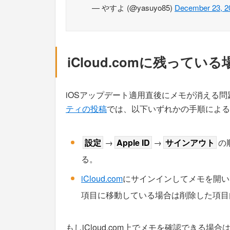
— やすよ (@yasuyo85)
December 23, 2
iCloud.comに残って
iOSアップデート適用直後にメモが消える
ティの投稿
では、以下いずれかの手順による
設定
→
Apple ID
→
サインアウト
の
る。
iCloud.com
にサインインしてメモを開い
項目に移動している場合は削除した項目
もしiCloud.com上でメモを確認できる場