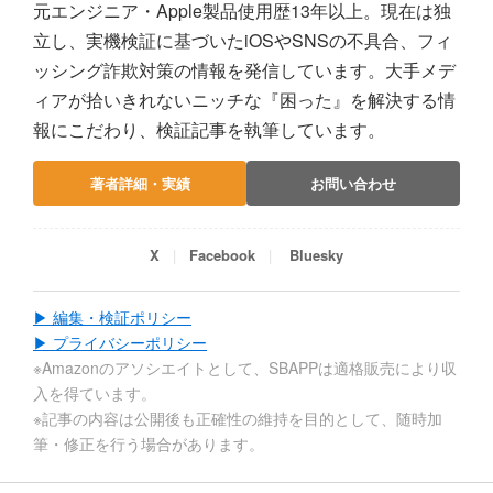
元エンジニア・Apple製品使用歴13年以上。現在は独
立し、実機検証に基づいたiOSやSNSの不具合、フィ
ッシング詐欺対策の情報を発信しています。大手メデ
ィアが拾いきれないニッチな『困った』を解決する情
報にこだわり、検証記事を執筆しています。
著者詳細・実績
お問い合わせ
X
Facebook
Bluesky
▶ 編集・検証ポリシー
▶ プライバシーポリシー
※Amazonのアソシエイトとして、SBAPPは適格販売により収
入を得ています。
※記事の内容は公開後も正確性の維持を目的として、随時加
筆・修正を行う場合があります。