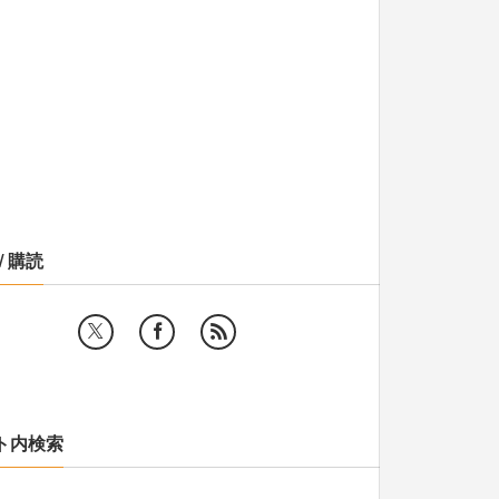
/ 購読
ト内検索