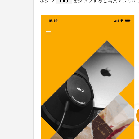
ボタン
（⬇）
をタップすると写真アプリのアル