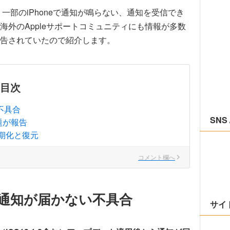
以降、一部のiPhoneで通知が鳴らない、通知を受信でき
外のAppleサポートコミュニティにも情報が多数
告されていたので紹介します。
目次
不具合
SNS 
題が報告
期化と復元
コメント欄へ
、通知が届かない不具合
サイ