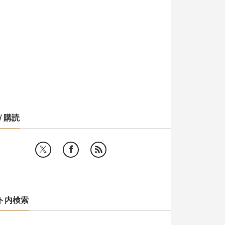
/ 購読
ト内検索