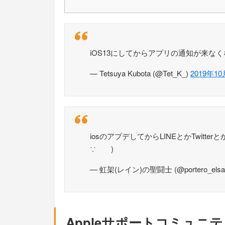
iOS13にしてからアプリの通知が来なく
— Tetsuya Kubota (@Tet_K_)
2019年1
iosのアプデしてからLINEとかTwi
∵ )
— 虹架(レイン)の聖闘士 (@portero_elsa
Appleサポートコミュニ