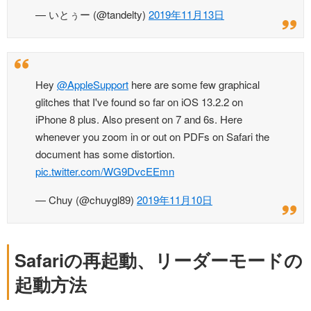
— いとぅー (@tandelty)
2019年11月13日
Hey
@AppleSupport
here are some few graphical
glitches that I've found so far on iOS 13.2.2 on
iPhone 8 plus. Also present on 7 and 6s. Here
whenever you zoom in or out on PDFs on Safari the
document has some distortion.
pic.twitter.com/WG9DvcEEmn
— Chuy (@chuygl89)
2019年11月10日
Safariの再起動、リーダーモードの
起動方法