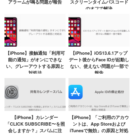
アラームが鳴る問題が報告
スクリーンタイムパスコード
のオフで解決
【iPhone】接触通知「利用可
【iPhone】iOS13.6.1アップ
能の通知」がオンにできな
デート後からFace IDが起動し
い、グレーアウトする原因と
ない、使えない問題が一部で
対処法
報告
【iPhone】カレンダー
【iPhone】「ご利用のアカウ
「CLICK SUBSCRIBE〜を照
ントは、App Storeおよび
会しますか？」スパムに注
iTunesで無効」の原因と対処