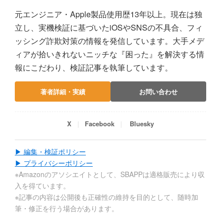
元エンジニア・Apple製品使用歴13年以上。現在は独
立し、実機検証に基づいたiOSやSNSの不具合、フィ
ッシング詐欺対策の情報を発信しています。大手メデ
ィアが拾いきれないニッチな『困った』を解決する情
報にこだわり、検証記事を執筆しています。
著者詳細・実績
お問い合わせ
X
Facebook
Bluesky
▶ 編集・検証ポリシー
▶ プライバシーポリシー
※Amazonのアソシエイトとして、SBAPPは適格販売により収
入を得ています。
※記事の内容は公開後も正確性の維持を目的として、随時加
筆・修正を行う場合があります。