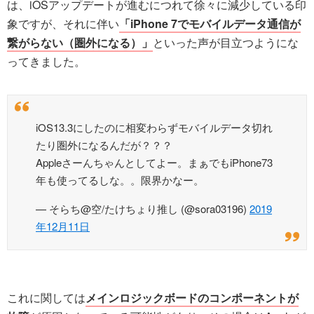
は、iOSアップデートが進むにつれて徐々に減少している印
象ですが、それに伴い
「iPhone 7でモバイルデータ通信が
繋がらない（圏外になる）」
といった声が目立つようにな
ってきました。
iOS13.3にしたのに相変わらずモバイルデータ切れ
たり圏外になるんだが？？？
Appleさーんちゃんとしてよー。まぁでもiPhone73
年も使ってるしな。。限界かなー。
— そらち@空/たけちょり推し (@sora03196)
2019
年12月11日
これに関しては
メインロジックボードのコンポーネントが