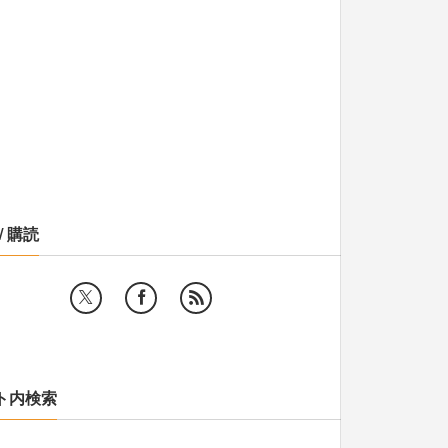
/ 購読
ト内検索